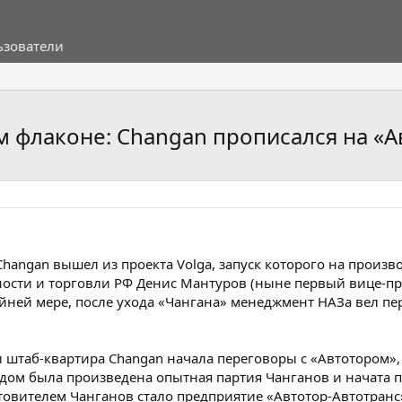
ьзователи
ом флаконе: Changan прописался на «Ав
Changan вышел из проекта Volga, запуск которого на произ
сти и торговли РФ Денис Мантуров (ныне первый вице-пр
райней мере, после ухода «Чангана» менеджмент НАЗа вел пе
и штаб-квартира Changan начала переговоры с «Автотором»
дом была произведена опытная партия Чанганов и начата 
товителем Чанганов стало предприятие «Автотор-Автотранс»