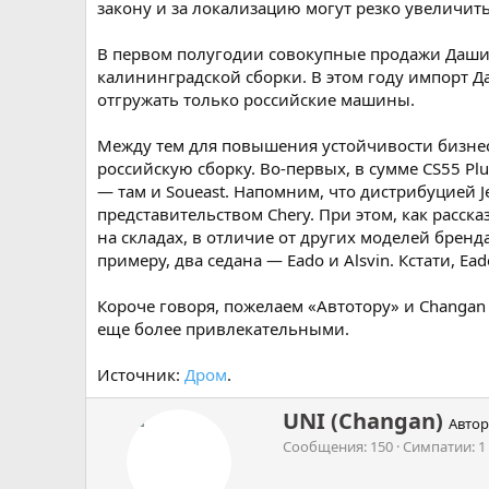
закону и за локализацию могут резко увеличит
В первом полугодии совокупные продажи Дашинг
калининградской сборки. В этом году импорт Да
отгружать только российские машины.
Между тем для повышения устойчивости бизнес
российскую сборку. Во-первых, в сумме CS55 Plu
— там и Soueast. Напомним, что дистрибуцией J
представительством Chery. При этом, как расск
на складах, в отличие от других моделей брен
примеру, два седана — Eado и Alsvin. Кстати, Ea
Короче говоря, пожелаем «Автотору» и Changan
еще более привлекательными.
Источник:
Дром
.
А
UNI (Changan)
Автор
в
Сообщения
150
Симпатии
1
т
о