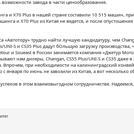
ь возможности завода в части ценообразования.
а и X70 Plus в нашей стране составили 10 515 машин, при
шинга и X70 Plus из Китая не ведется, и после опустошения
а «Автотору» трудно найти лучшую кандидатуру, чем Chang
s/UNI-S и CS35 Plus дадут бОльшую загрузку производства, 
etour и Soueast в России занимается компания «Джетур Мото
азывают нам дилеры, Changan, CS55 Plus/UNI-S и CS35 даже 
да. Впрочем, при необходимости на калининградский конвей
do с января по июнь не завозили из Китая, а вот несколько о
 успехов в этом взаимовыгодном сотрудничестве. Надеемся
итет