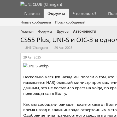
Главная
Форумы
Что нового?
Пол
Новые сообщения
Поиск сообщений
Главная
Форумы
Другое
Автоновости
CS55 Plus, UNI-S и OIC-3 в одн
А
Д
UNI (Changan)
29 Авг 2025
в
а
т
т
29 Авг 2025
о
а
р
н
т
а
е
ч
Несколько месяцев назад мы писали о том, что 
м
а
называется НАЗ) бывший министр промышленно
ы
л
данным, это не поставило крест на Volga, по к
а
превращаться в Волгу.
Как мы сообщали раньше, после отказа от Волг
время назад в Калининграде отверточным мето
Одобрение типа транспортного средства и изго