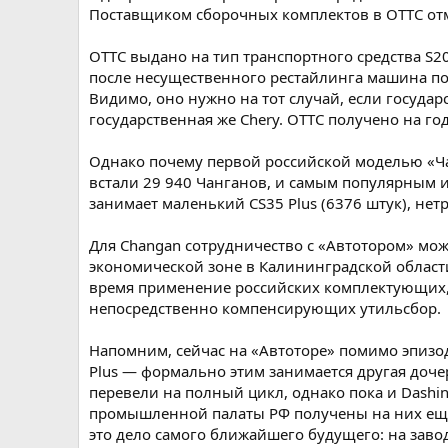
Поставщиком сборочных комплектов в ОТТС отме
ОТТС выдано на тип транспортного средства S2
после несущественного рестайлинга машина пол
Видимо, оно нужно на тот случай, если государ
государственная же Chery. ОТТС получено на год
Однако почему первой российской моделью «Чанг
встали 29 940 Чанганов, и самым популярным из
занимает маленький CS35 Plus (6376 штук), нет
Для Changan сотрудничество с «Автотором» мож
экономической зоне в Калининградской област
время применение российских комплектующих, 
непосредственно компенсирующих утильсбор.
Напомним, сейчас на «Автоторе» помимо эпизоди
Plus — формально этим занимается другая доч
перевели на полный цикл, однако пока и Dashi
промышленной палаты РФ получены на них еще в
это дело самого ближайшего будущего: на заво