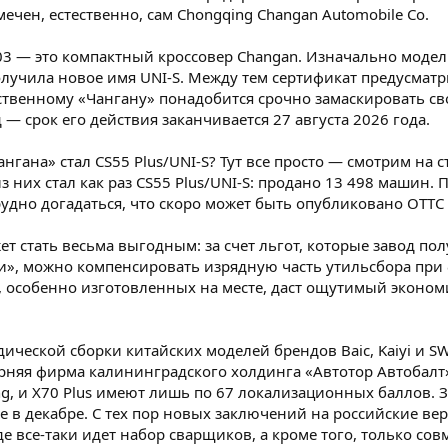
чен, естественно, сам Chongqing Changan Automobile Co.
03 — это компактный кроссовер Changan. Изначально модель
учила новое имя UNI-S. Между тем сертификат предусматри
ственному «Чангану» понадобится срочно замаскировать сво
 — срок его действия заканчивается 27 августа 2026 года.
ана» стал CS55 Plus/UNI-S? Тут все просто — смотрим на с
 них стал как раз CS55 Plus/UNI-S: продано 13 498 машин. 
рудно догадаться, что скоро может быть опубликовано ОТТС
ет стать весьма выгодным: за счет льгот, которые завод по
и», можно компенсировать изрядную часть утильсбора при 
особенно изготовленных на месте, даст ощутимый экономи
ческой сборки китайских моделей брендов Baic, Kaiyi и SW
ерняя фирма калининградского холдинга «Автотор Автобалт
ng, и X70 Plus имеют лишь по 67 локализационных баллов. 
 декабре. С тех пор новых заключений на российские верси
де все-таки идет набор сварщиков, а кроме того, только с