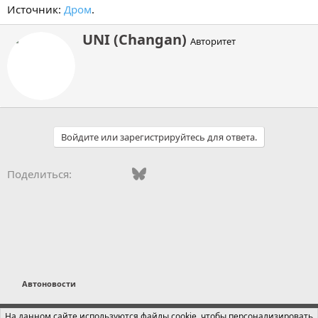
Источник:
Дром
.
А
UNI (Changan)
Авторитет
в
т
о
р
Войдите или зарегистрируйтесь для ответа.
Vkontakte
Facebook
Bluesky
WhatsApp
Telegram
Электронная поч
Поделиться:
Автоновости
Russian (RU)
На данном сайте используются файлы cookie, чтобы персонализировать