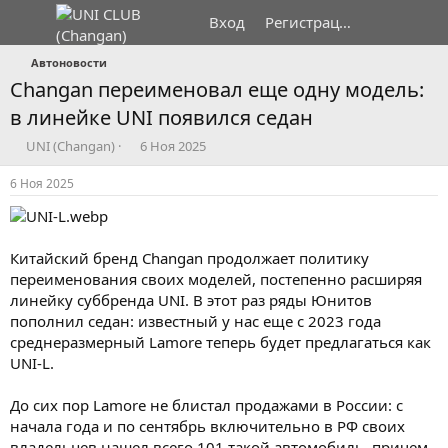
Вход
Регистрация
Автоновости
Changan переименовал еще одну модель:
в линейке UNI появился седан
А
Д
UNI (Changan)
6 Ноя 2025
в
а
т
т
6 Ноя 2025
о
а
р
н
т
а
е
ч
Китайский бренд Changan продолжает политику
м
а
переименования своих моделей, постепенно расширяя
ы
л
линейку суббренда UNI. В этот раз ряды Юнитов
а
пополнил седан: известный у нас еще с 2023 года
среднеразмерный Lamore теперь будет предлагаться как
UNI-L.
До сих пор Lamore не блистал продажами в России: с
начала года и по сентябрь включительно в РФ своих
владельцев нашел всего 101 такой автомобиль, причем