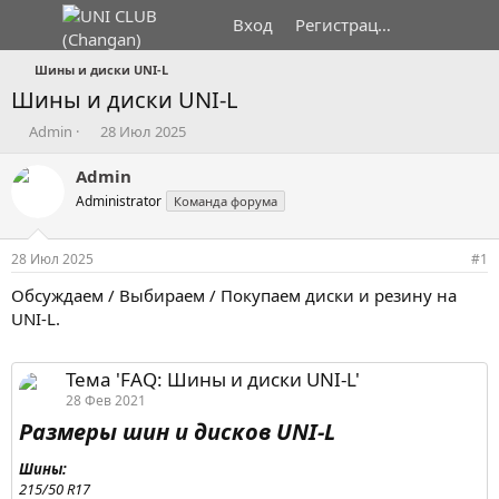
Вход
Регистрация
Шины и диски UNI-L
Шины и диски UNI-L
А
Д
Admin
28 Июл 2025
в
а
т
т
Admin
о
а
Administrator
Команда форума
р
н
т
а
е
ч
28 Июл 2025
#1
м
а
ы
л
Обсуждаем / Выбираем / Покупаем диски и резину на
а
UNI-L.
Тема 'FAQ: Шины и диски UNI-L'
28 Фев 2021
Размеры шин и дисков UNI-L​
Шины:
215/50 R17