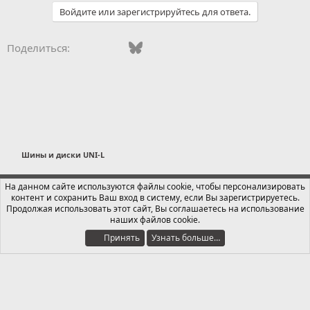
Войдите или зарегистрируйтесь для ответа.
Vkontakte
Facebook
Bluesky
WhatsApp
Telegram
Электронная поч
Поделиться:
Шины и диски UNI-L
Russian (RU)
На данном сайте используются файлы cookie, чтобы персонализировать
контент и сохранить Ваш вход в систему, если Вы зарегистрируетесь.
Обратная связь
Условия и правила
Продолжая использовать этот сайт, Вы соглашаетесь на использование
Политика конфиденциальности
Помощь
Главная
R
наших файлов cookie.
S
S
Принять
Узнать больше…
®
Локализация от xenForo.Info