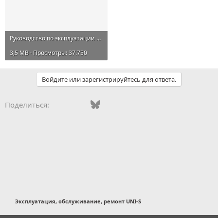
Руководство по эксплуатации Changan CS55plus.pdf
3,5 MB · Просмотры: 37.750
Войдите или зарегистрируйтесь для ответа.
Vkontakte
Facebook
Bluesky
WhatsApp
Telegram
Электронная поч
Поделиться:
Эксплуатация, обслуживание, ремонт UNI-S