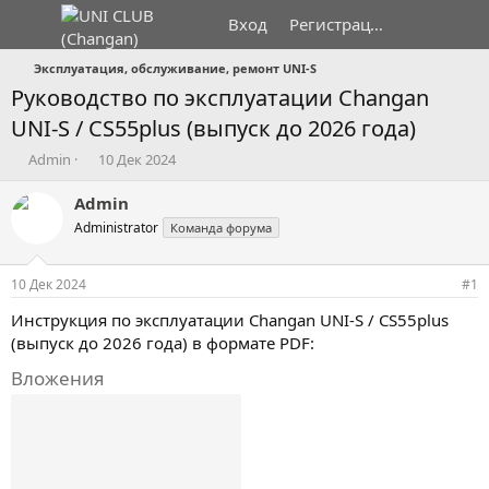
Вход
Регистрация
Эксплуатация, обслуживание, ремонт UNI-S
Руководство по эксплуатации Changan
UNI-S / CS55plus (выпуск до 2026 года)
А
Д
Admin
10 Дек 2024
в
а
т
т
Admin
о
а
Administrator
Команда форума
р
н
т
а
е
ч
10 Дек 2024
#1
м
а
ы
л
Инструкция по эксплуатации Changan UNI-S / CS55plus
а
(выпуск до 2026 года) в формате PDF:
Вложения