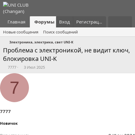
Главная
Форумы
Вход
Что нового?
Регистрация
Пользовател
Новые сообщения
Поиск сообщений
Электроника, электрика, свет UNI-K
Проблема с электроникой, не видит ключ,
блокировка UNI-K
А
Д
7777
3 Июл 2025
в
а
т
т
7
о
а
р
н
т
а
е
ч
м
а
ы
л
7777
а
Новичок