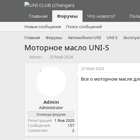
Главная
Форумы
Что нового?
Пол
Новые сообщения
Поиск сообщений
Главная
Форумы
Автомобили UNI
UNI-S
Эксплуа
Моторное масло UNI-S
А
Д
Admin
25 Май 2024
в
а
т
т
25 Май 2024
о
а
Все о моторном масле для
р
н
т
а
е
ч
м
а
Admin
ы
л
а
Administrator
Команда форума
Регистрация
1 Янв 2020
Сообщения
157
Симпатии
2