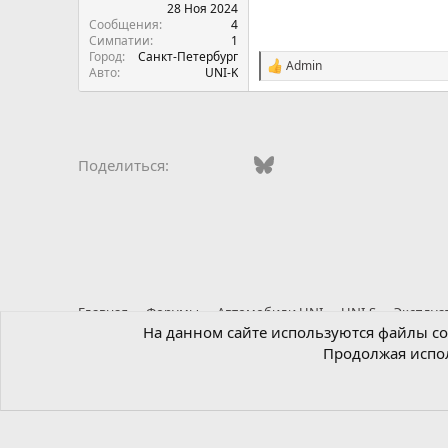
28 Ноя 2024
Сообщения
4
Симпатии
1
Город
Санкт-Петербург
Admin
С
Авто
UNI-K
и
м
п
а
т
Vkontakte
Facebook
Bluesky
WhatsApp
Telegram
Электро
Поделиться:
и
и
:
Главная
Форумы
Автомобили UNI
UNI-S
Эксплуа
На данном сайте используются файлы coo
Продолжая испол
Russian (RU)
®
Локализация от xenForo.Info