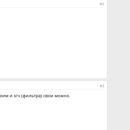
#2
#3
оим и з/ч (фильтра) свои можно.