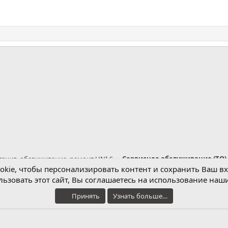
нная почта
тация, обслуживание, ремонт UNI-S
Сервисное обслуживание (ТО)
kie, чтобы персонализировать контент и сохранить Ваш вхо
ьзовать этот сайт, Вы соглашаетесь на использование наши
Обратная связь
Условия и правила
Принять
Узнать больше…