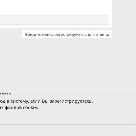
Войдите или зарегистрируйтесь для ответа.
 UNI-S
д в систему, если Вы зарегистрируетесь.
х файлов cookie.
Политика конфиденциальности
Помощь
Главная
R
S
S