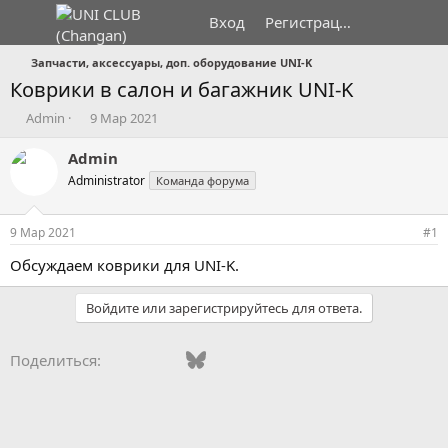
Вход
Регистрация
Запчасти, аксессуары, доп. оборудование UNI-K
Коврики в салон и багажник UNI-K
А
Д
Admin
9 Мар 2021
в
а
т
т
Admin
о
а
Administrator
Команда форума
р
н
т
а
е
ч
9 Мар 2021
#1
м
а
ы
л
Обсуждаем коврики для UNI-K.
а
Войдите или зарегистрируйтесь для ответа.
Vkontakte
Facebook
Bluesky
WhatsApp
Telegram
Электронная поч
Поделиться: