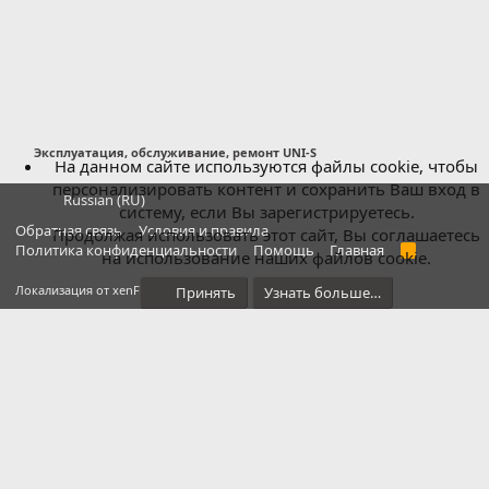
Эксплуатация, обслуживание, ремонт UNI-S
На данном сайте используются файлы cookie, чтобы
персонализировать контент и сохранить Ваш вход в
Russian (RU)
систему, если Вы зарегистрируетесь.
Обратная связь
Условия и правила
Продолжая использовать этот сайт, Вы соглашаетесь
Политика конфиденциальности
Помощь
Главная
R
на использование наших файлов cookie.
S
S
®
Локализация от xenForo.Info
Принять
Узнать больше…