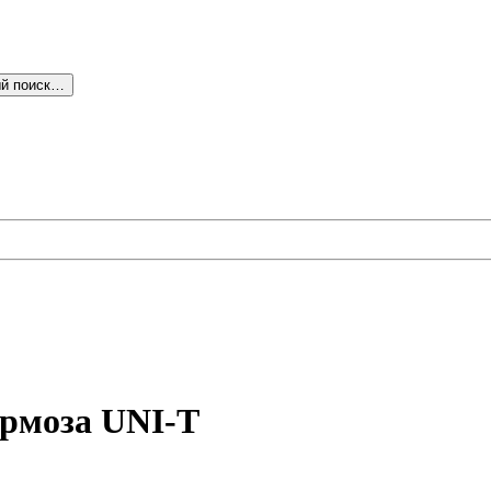
й поиск…
ормоза UNI-T