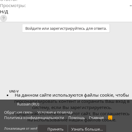
е
Просмотры
–
с
Н/Д
а
ц
Войдите или зарегистрируйтесь для ответа.
и
я
UNI-V
На данном сайте используются файлы cookie, чтобы
персонализировать контент и сохранить Ваш вход в
Russian (RU)
систему, если Вы зарегистрируетесь.
Обратная связь
Условия и правила
Продолжая использовать этот сайт, Вы соглашаетесь
Политика конфиденциальности
Помощь
Главная
R
на использование наших файлов cookie.
S
S
®
Локализация от xenForo.Info
Принять
Узнать больше…