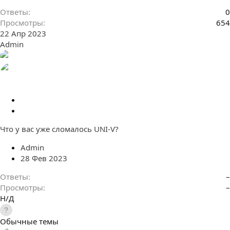
л
Ответы
0
е
Просмотры
654
н
22 Апр 2023
о
Admin
З
а
П
к
е
Что у вас уже сломалось UNI-V?
р
р
е
е
Admin
п
а
28 Фев 2023
л
д
е
р
Ответы
–
н
е
Просмотры
–
о
с
Н/Д
а
ц
Обычные темы
и