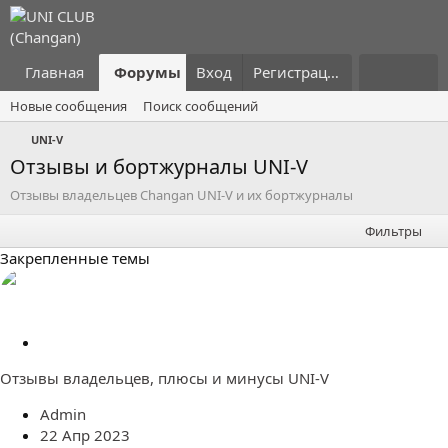
Главная
Форумы
Вход
Что нового?
Регистрация
Пользовател
Новые сообщения
Поиск сообщений
UNI-V
Отзывы и бортжурналы UNI-V
Отзывы владельцев Changan UNI-V и их бортжурналы
Фильтры
Закрепленные темы
З
а
Отзывы владельцев, плюсы и минусы UNI-V
к
р
Admin
е
22 Апр 2023
п