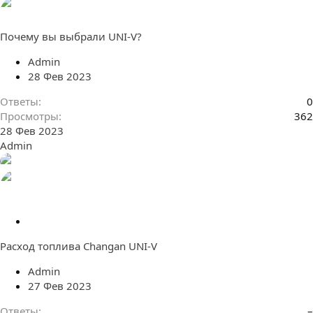
я
Почему вы выбрали UNI-V?
Admin
28 Фев 2023
Ответы
0
Просмотры
362
28 Фев 2023
Admin
П
е
Расход топлива Changan UNI-V
р
е
Admin
а
27 Фев 2023
д
р
Ответы
–