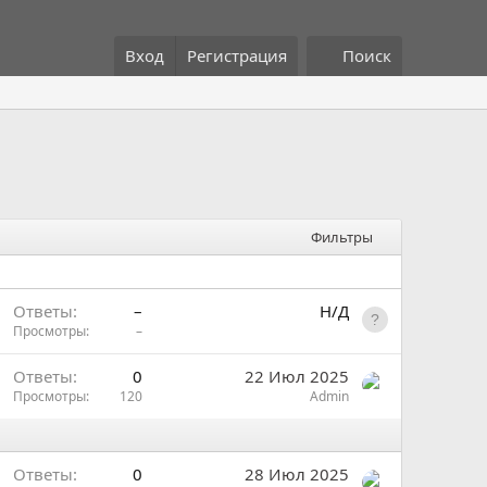
Вход
Регистрация
Поиск
Фильтры
П
Ответы
–
Н/Д
е
Просмотры
–
р
З
Ответы
0
22 Июл 2025
е
а
Просмотры
120
Admin
а
к
д
р
р
е
е
Ответы
0
28 Июл 2025